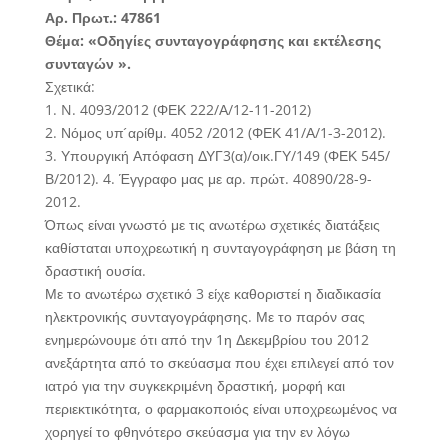
Αρ. Πρωτ.: 47861
Θέμα: «Οδηγίες συνταγογράφησης και εκτέλεσης
συνταγών ».
Σχετικά:
1. N. 4093/2012 (ΦΕΚ 222/Α/12-11-2012)
2. Νόμος υπ ́αρίθμ. 4052 /2012 (ΦΕΚ 41/Α/1-3-2012).
3. Υπουργική Απόφαση ΔΥΓ3(α)/οικ.ΓΥ/149 (ΦΕΚ 545/
Β/2012). 4. Έγγραφο μας με αρ. πρώτ. 40890/28-9-
2012.
Όπως είναι γνωστό με τις ανωτέρω σχετικές διατάξεις
καθίσταται υποχρεωτική η συνταγογράφηση με βάση τη
δραστική ουσία.
Με το ανωτέρω σχετικό 3 είχε καθοριστεί η διαδικασία
ηλεκτρονικής συνταγογράφησης. Με το παρόν σας
ενημερώνουμε ότι από την 1η Δεκεμβρίου του 2012
ανεξάρτητα από το σκεύασμα που έχει επιλεγεί από τον
ιατρό για την συγκεκριμένη δραστική, μορφή και
περιεκτικότητα, ο φαρμακοποιός είναι υποχρεωμένος να
χορηγεί το φθηνότερο σκεύασμα για την εν λόγω