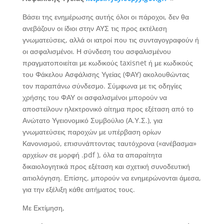
Βάσει της ενημέρωσης αυτής όλοι οι πάροχοι, δεν θα
ανεβάζουν οι ίδιοι στην ΑΥΣ τις προς εκτέλεση
γνωματεύσεις, αλλά οι ιατροί που τις συνταγογραφούν ή
οι ασφαλισμένοι. Η σύνδεση του ασφαλισμένου
πραγματοποιείται με κωδικούς taxisnet ή με κωδικούς
του Φάκελου Ασφάλισης Υγείας (ΦΑΥ) ακολουθώντας
τον παραπάνω σύνδεσμο. Σύμφωνα με τις οδηγίες
χρήσης του ΦΑΥ οι ασφαλισμένοι μπορούν να
αποστείλουν ηλεκτρονικό αίτημα προς εξέταση από το
Ανώτατο Υγειονομικό Συμβούλιο (Α.Υ.Σ.), για
γνωματεύσεις παροχών με υπέρβαση ορίων
Κανονισμού, επισυνάπτοντας ταυτόχρονα («ανέβασμα»
αρχείων σε μορφή .pdf ), όλα τα απαραίτητα
δικαιολογητικά προς εξέταση και σχετική συνοδευτική
αιτιολόγηση. Επίσης, μπορούν να ενημερώνονται άμεσα,
για την εξέλιξη κάθε αιτήματος τους.
Με Εκτίμηση,