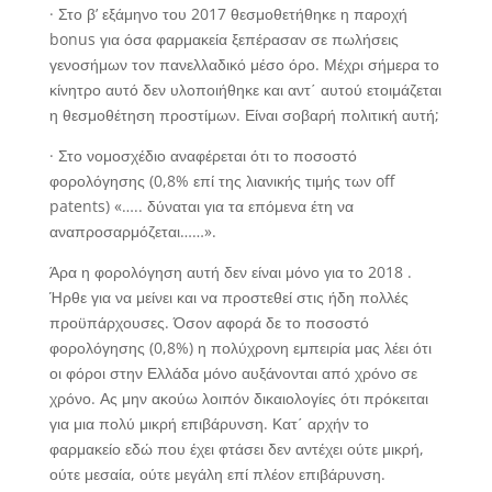
· Στο β’ εξάμηνο του 2017 θεσμοθετήθηκε η παροχή
bonus για όσα φαρμακεία ξεπέρασαν σε πωλήσεις
γενοσήμων τον πανελλαδικό μέσο όρο. Μέχρι σήμερα το
κίνητρο αυτό δεν υλοποιήθηκε και αντ΄ αυτού ετοιμάζεται
η θεσμοθέτηση προστίμων. Είναι σοβαρή πολιτική αυτή;
· Στο νομοσχέδιο αναφέρεται ότι το ποσοστό
φορολόγησης (0,8% επί της λιανικής τιμής των off
patents) «….. δύναται για τα επόμενα έτη να
αναπροσαρμόζεται……».
Άρα η φορολόγηση αυτή δεν είναι μόνο για το 2018 .
Ήρθε για να μείνει και να προστεθεί στις ήδη πολλές
προϋπάρχουσες. Όσον αφορά δε το ποσοστό
φορολόγησης (0,8%) η πολύχρονη εμπειρία μας λέει ότι
οι φόροι στην Ελλάδα μόνο αυξάνονται από χρόνο σε
χρόνο. Ας μην ακούω λοιπόν δικαιολογίες ότι πρόκειται
για μια πολύ μικρή επιβάρυνση. Κατ΄ αρχήν το
φαρμακείο εδώ που έχει φτάσει δεν αντέχει ούτε μικρή,
ούτε μεσαία, ούτε μεγάλη επί πλέον επιβάρυνση.