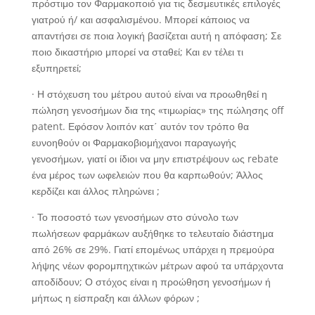
πρόστιμο τον Φαρμακοποιό για τις δεσμευτικές επιλογές
γιατρού ή/ και ασφαλισμένου. Μπορεί κάποιος να
απαντήσει σε ποια λογική βασίζεται αυτή η απόφαση; Σε
ποιο δικαστήριο μπορεί να σταθεί; Και εν τέλει τι
εξυπηρετεί;
· Η στόχευση του μέτρου αυτού είναι να προωθηθεί η
πώληση γενοσήμων δια της «τιμωρίας» της πώλησης off
patent. Εφόσον λοιπόν κατ΄ αυτόν τον τρόπο θα
ευνοηθούν οι Φαρμακοβιομήχανοι παραγωγής
γενοσήμων, γιατί οι ίδιοι να μην επιστρέψουν ως rebate
ένα μέρος των ωφελειών που θα καρπωθούν; Άλλος
κερδίζει και άλλος πληρώνει ;
· Το ποσοστό των γενοσήμων στο σύνολο των
πωλήσεων φαρμάκων αυξήθηκε το τελευταίο διάστημα
από 26% σε 29%. Γιατί επομένως υπάρχει η πρεμούρα
λήψης νέων φορομπηχτικών μέτρων αφού τα υπάρχοντα
αποδίδουν; Ο στόχος είναι η προώθηση γενοσήμων ή
μήπως η είσπραξη και άλλων φόρων ;