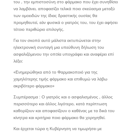
του , την εμπιστοσύνη στο φάρμακο που έχει συνηθίσει
να λαμβάνει, αποφασίζει τελικά ποιο σκεύασμα μεταξύ
των ομοειδών της ίδιας δραστικής ουσίας θα
προμηθευτεί, εάν φυσικά ο γιατρός του, του έχει αφήσει
τέτοιο περιθώριο επιλογής.
Για τον σκοπό αυτό μάλιστα εκτυπώνεται στην
ηλεκτρονική συνταγή μια υπεύθυνη δήλωση του
ασφαλιζόμενου την οπoία υπογράφει και αναφέρει επί
λέξει:
«Ενημερώθηκα από το Φαρμακοποιό για της
χαμηλότερης τιμής φάρμακο και επιθυμώ να λάβω
ακριβότερο φάρμακο»
Συμπέρασμα : Ο γιατρός και ο ασφαλισμένος , άλλος
περισσότερο και άλλος λιγότερο, κατά περίπτωση
καθορίζουν και αποφασίζουν ο καθένας με τα δικά του
κίνητρα και κριτήρια ποιο φάρμακο θα χορηγηθεί.
Και έρχεται τώρα η Κυβέρνηση να τιμωρήσει με