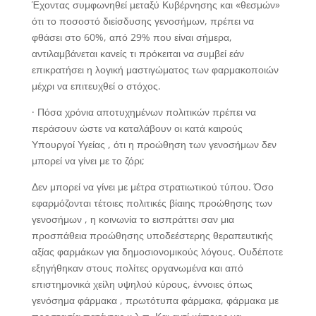
Έχοντας συμφωνηθεί μεταξύ Κυβέρνησης και «θεσμών»
ότι το ποσοστό διείσδυσης γενοσήμων, πρέπει να
φθάσει στο 60%, από 29% που είναι σήμερα,
αντιλαμβάνεται κανείς τι πρόκειται να συμβεί εάν
επικρατήσει η λογική μαστιγώματος των φαρμακοποιών
μέχρι να επιτευχθεί ο στόχος.
· Πόσα χρόνια αποτυχημένων πολιτικών πρέπει να
περάσουν ώστε να καταλάβουν οι κατά καιρούς
Υπουργοί Υγείας , ότι η προώθηση των γενοσήμων δεν
μπορεί να γίνει με το ζόρι;
Δεν μπορεί να γίνει με μέτρα στρατιωτικού τύπου. Όσο
εφαρμόζονται τέτοιες πολιτικές βίαιης προώθησης των
γενοσήμων , η κοινωνία το εισπράττει σαν μια
προσπάθεια προώθησης υποδεέστερης θεραπευτικής
αξίας φαρμάκων για δημοσιονομικούς λόγους. Ουδέποτε
εξηγήθηκαν στους πολίτες οργανωμένα και από
επιστημονικά χείλη υψηλού κύρους, έννοιες όπως
γενόσημα φάρμακα , πρωτότυπα φάρμακα, φάρμακα με