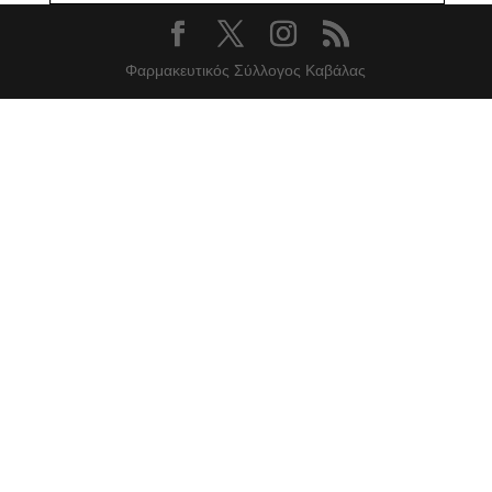
Φαρμακευτικός Σύλλογος Καβάλας