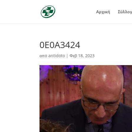
Αρχική
Σύλλο
0E0A3424
από
antidoto
|
Φεβ 18, 2023