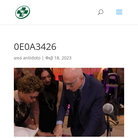
0E0A3426
από
antidoto
|
Φεβ 18, 2023