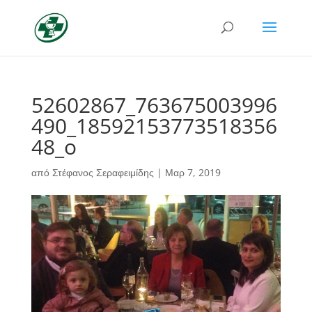
52602867_763675003996
490_18592153773518356
48_o
από
Στέφανος Σεραφειμίδης
|
Μαρ 7, 2019