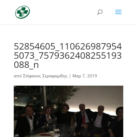
52854605_110626987954
5073_7579362408255193
088_n
από
Στέφανος Σεραφειμίδης
|
Μαρ 7, 2019