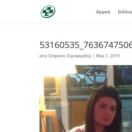
Αρχική
Σύλλο
53160535_763674750
από
Στέφανος Σεραφειμίδης
|
Μαρ 7, 2019