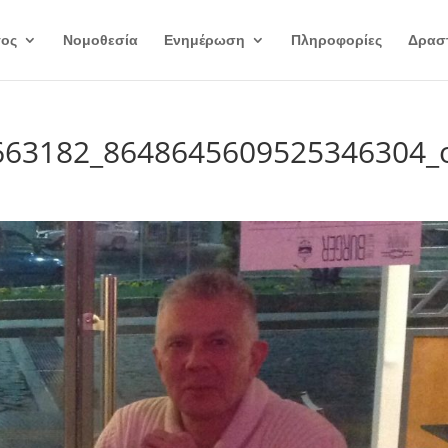
γος
Νομοθεσία
Ενημέρωση
Πληροφορίες
Δραστ
663182_8648645609525346304_