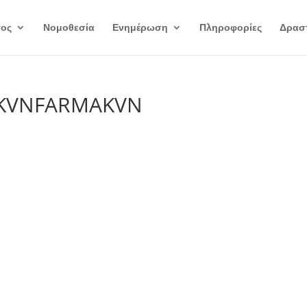
γος
Νομοθεσία
Ενημέρωση
Πληροφορίες
Δραστ
IKVNFARMAKVN