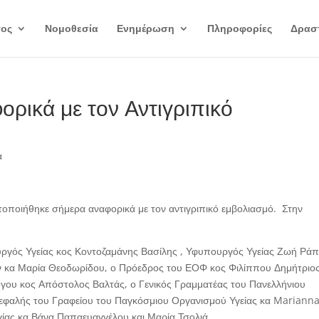
γος
Νομοθεσία
Ενημέρωση
Πληροφορίες
Δραστ
ρικά με τον Αντιγριπικό
α
οποιήθηκε σήμερα αναφορικά με τον αντιγριπικό εμβολιασμό. Στην
ουργός Υγείας κος Κοντοζαμάνης Βασίλης , Υφυπουργός Υγείας Ζωή Ράπ
 κα Μαρία Θεοδωρίδου, ο Πρόεδρος του ΕΟΦ κος Φιλίππου Δημήτριος
γου κος Απόστολος Βαλτάς, ο Γενικός Γραμματέας του Πανελλήνιου
κεφαλής του Γραφείου του Παγκόσμιου Οργανισμού Υγείας κα Mariann
ογίας κα Βάνα Παπαευαγγέλου και Μαρία Τσολιά.