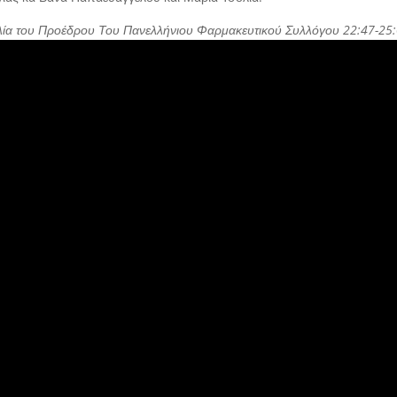
λία του Προέδρου Του Πανελλήνιου Φαρμακευτικού Συλλόγου 22:47-25