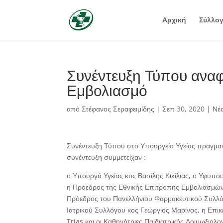
Αρχική
Σύλλο
Συνέντευξη Τύπου αναφο
Εμβολιασμό
από
Στέφανος Σεραφειμίδης
|
Σεπ 30, 2020
|
Νέ
Συνέντευξη Τύπου στο Υπουργείο Υγείας πραγματ
συνέντευξη συμμετείχαν :
ο Υπουργό Υγείας κος Βασίλης Κικίλιας, ο Υφυπ
η Πρόεδρος της Εθνικής Επιτροπής Εμβολιασμών
Πρόεδρος του Πανελλήνιου Φαρμακευτικού Συλλό
Ιατρικού Συλλόγου κος Γεώργιος Μαρίνος, η Επι
Trias και οι Καθηγήτριες Παιδιατρικής Λοιμωξιολ