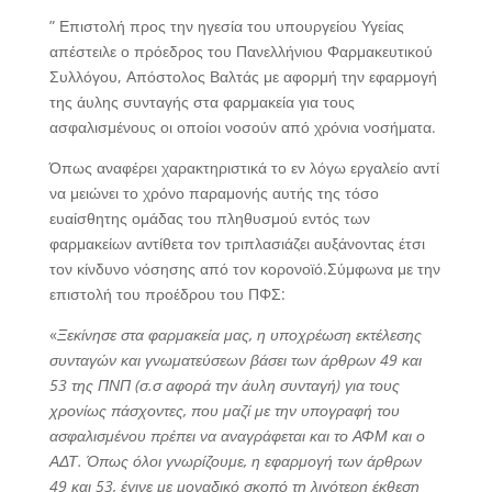
” Επιστολή προς την ηγεσία του υπουργείου Υγείας
απέστειλε ο πρόεδρος του Πανελλήνιου Φαρμακευτικού
Συλλόγου, Απόστολος Βαλτάς με αφορμή την εφαρμογή
της άυλης συνταγής στα φαρμακεία για τους
ασφαλισμένους οι οποίοι νοσούν από χρόνια νοσήματα.
Όπως αναφέρει χαρακτηριστικά το εν λόγω εργαλείο αντί
να μειώνει το χρόνο παραμονής αυτής της τόσο
ευαίσθητης ομάδας του πληθυσμού εντός των
φαρμακείων αντίθετα τον τριπλασιάζει αυξάνοντας έτσι
τον κίνδυνο νόσησης από τον κορονοϊό.Σύμφωνα με την
επιστολή του προέδρου του ΠΦΣ:
«
Ξεκίνησε στα φαρμακεία μας, η υποχρέωση εκτέλεσης
συνταγών και γνωματεύσεων βάσει των άρθρων 49 και
53 της ΠΝΠ (σ.σ αφορά την άυλη συνταγή) για τους
χρονίως πάσχοντες, που μαζί με την υπογραφή του
ασφαλισμένου πρέπει να αναγράφεται και το ΑΦΜ και ο
ΑΔΤ. Όπως όλοι γνωρίζουμε, η εφαρμογή των άρθρων
49 και 53, έγινε με μοναδικό σκοπό τη λιγότερη έκθεση