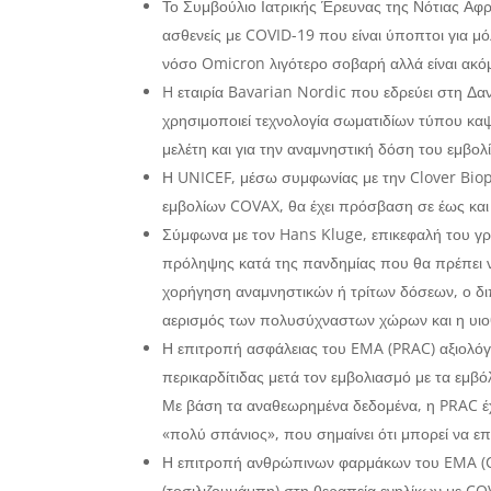
Το Συμβούλιο Ιατρικής Έρευνας της Νότιας Αφ
ασθενείς με COVID-19 που είναι ύποπτοι για
νόσο Omicron λιγότερο σοβαρή αλλά είναι ακ
H εταιρία Bavarian Nordic που εδρεύει στη Δαν
χρησιμοποιεί τεχνολογία σωματιδίων τύπου κα
μελέτη και για την αναμνηστική δόση του εμβο
Η UNICEF, μέσω συμφωνίας με την Clover Bio
εμβολίων COVAX, θα έχει πρόσβαση σε έως και 
Σύμφωνα με τον Hans Kluge, επικεφαλή του γρ
πρόληψης κατά της πανδημίας που θα πρέπει ν
χορήγηση αναμνηστικών ή τρίτων δόσεων, ο δ
αερισμός των πολυσύχναστων χώρων και η υι
Η επιτροπή ασφάλειας του EMA (PRAC) αξιολόγ
περικαρδίτιδας μετά τον εμβολιασμό με τα εμ
Με βάση τα αναθεωρημένα δεδομένα, η PRAC έχει 
«πολύ σπάνιος», που σημαίνει ότι μπορεί να ε
Η επιτροπή ανθρώπινων φαρμάκων του EMA (C
(τοσιλιζουμάμπη) στη θεραπεία ενηλίκων με CO