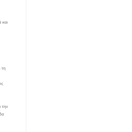
 και
 τη
υς
ι την
δα