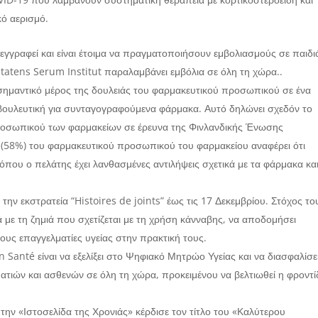
κό αερισμό.
εγγραφεί και είναι έτοιμα να πραγματοποιήσουν εμβολιασμούς σε παιδιά
atens Serum Institut παραλαμβάνει εμβόλια σε όλη τη χώρα..
 σημαντικό μέρος της δουλειάς του φαρμακευτικού προσωπικού σε ένα
υμβουλευτική για συνταγογραφούμενα φάρμακα. Αυτό δηλώνει σχεδόν το
προσωπικού των φαρμακείων σε έρευνα της Φινλανδικής Ένωσης
58%) του φαρμακευτικού προσωπικού του φαρμακείου αναφέρει ότι
όπου ο πελάτης έχει λανθασμένες αντιλήψεις σχετικά με τα φάρμακα και
ην εκστρατεία “Histoires de joints” έως τις 17 Δεκεμβρίου. Στόχος το
 με τη ζημιά που σχετίζεται με τη χρήση κάνναβης, να αποδομήσει
ους επαγγελματίες υγείας στην πρακτική τους.
anté είναι να εξελίξει στο Ψηφιακό Μητρώο Υγείας και να διασφαλίσε
τιών και ασθενών σε όλη τη χώρα, προκειμένου να βελτιωθεί η φροντί
την «Ιστοσελίδα της Χρονιάς» κέρδισε τον τίτλο του «Καλύτερου