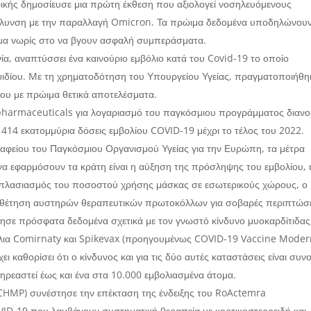
ρικής δημοσίευσε μια πρώτη έκθεση που αξιολογεί νοσηλευόμενους
 μόλυνση με την παραλλαγή Omicron. Τα πρώιμα δεδομένα υποδηλώνουν
όμα νωρίς στο να βγουν ασφαλή συμπεράσματα.
ία, αναπτύσσει ένα καινούριο εμβόλιο κατά του Covid-19 το οποίο
ψιδίου. Mε τη χρηματοδότηση του Υπουργείου Υγείας, πραγματοποιήθη
λίου με πρώιμα θετικά αποτελέσματα.
pharmaceuticals για λογαριασμό του παγκόσμιου προγράμματος διαν
414 εκατομμύρια δόσεις εμβολίου COVID-19 μέχρι το τέλος του 2022.
αφείου του Παγκόσμιου Οργανισμού Υγείας για την Ευρώπη, τα μέτρα
α εφαρμόσουν τα κράτη είναι η αύξηση της πρόσληψης του εμβολίου, 
ιπλασιασμός του ποσοστού χρήσης μάσκας σε εσωτερικούς χώρους, ο
οθέτηση αυστηρών θεραπευτικών πρωτοκόλλων για σοβαρές περιπτώσε
ησε πρόσφατα δεδομένα σχετικά με τον γνωστό κίνδυνο μυοκαρδίτιδας
βόλια Comirnaty και Spikevax (προηγουμένως COVID-19 Vaccine Moder
καθορίσει ότι ο κίνδυνος και για τις δύο αυτές καταστάσεις είναι συν
πηρεαστεί έως και ένα στα 10.000 εμβολιασμένα άτομα.
HMP) συνέστησε την επέκταση της ένδειξης του RoActemra
VID-19 που λαμβάνουν συστηματική θεραπεία με κορτικοστεροειδή και