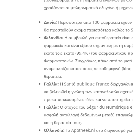
χρειάζονται συμπληρωματικό οξυγόνο ή μηχανι
Δανία
: Περισσότερα από 100 φαρμακεία έχουν 
θα προστεθούν ακόμα περισσότερα καθώς το St
Φιλανδία:
Η συμβουλή για αυτοθεραπεία είναι
φαρμακείο και είναι εξίσου σημαντική με τη σ
εκατό τοις εκατό (99,4%) του φαρμακευτικού 
Φαρμακοποιών. Συγχρόνως πάνω από το μισό (
αντιμετωπίζει καταστάσεις σε καθημερινή βάση 
θεραπεία.
Γαλλία:
Η Santé publique France διοργανώνει τ
να βελτιωθεί η γνώση των καταναλωτών σχετικά
προκατασκευασμένες ιδέες και να υποστηρίξει τ
Γαλλία:
Ο στόχος του Ségur du Numérique en S
ασφαλή ανταλλαγή δεδομένων μεταξύ επαγγελμα
και η θεραπεία τους.
Ολλανδία:
Το Apotheek.nl στο διαγωνισμό για 